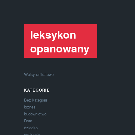
leksykon
opanowany
Wpisy unikatowe
KATEGORIE
Bez kategorii
biznes
budownictwo
Dom
dziecko
edukacja