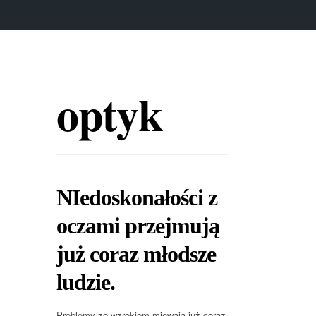
optyk
NIedoskonałości z
oczami przejmują
już coraz młodsze
ludzie.
Problemy ze wzrokiem miewają już coraz