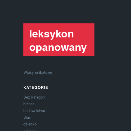
leksykon
opanowany
Wpisy unikatowe
KATEGORIE
Bez kategorii
biznes
budownictwo
Dom
dziecko
edukacja