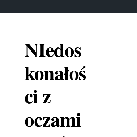
NIedos
konałoś
ci z
oczami