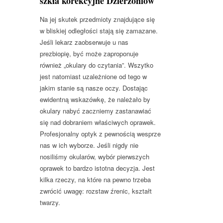
szkła korekcyjne Dzierżoniów
Na jej skutek przedmioty znajdujące się
w bliskiej odległości stają się zamazane.
Jeśli lekarz zaobserwuje u nas
prezbiopię, być może zaproponuje
również „okulary do czytania”. Wszytko
jest natomiast uzależnione od tego w
jakim stanie są nasze oczy. Dostając
ewidentną wskazówkę, że należało by
okulary nabyć zaczniemy zastanawiać
się nad dobraniem właściwych oprawek.
Profesjonalny optyk z pewnością wesprze
nas w ich wyborze. Jeśli nigdy nie
nosiliśmy okularów, wybór pierwszych
oprawek to bardzo istotna decyzja. Jest
kilka rzeczy, na które na pewno trzeba
zwrócić uwagę: rozstaw źrenic, kształt
twarzy.