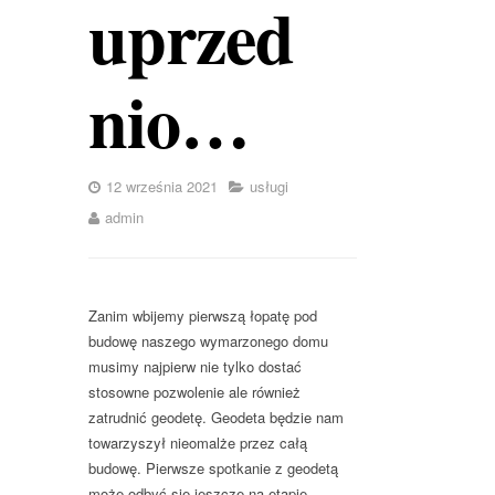
uprzed
nio…
12 września 2021
usługi
admin
Zanim wbijemy pierwszą łopatę pod
budowę naszego wymarzonego domu
musimy najpierw nie tylko dostać
stosowne pozwolenie ale również
zatrudnić geodetę. Geodeta będzie nam
towarzyszył nieomalże przez całą
budowę. Pierwsze spotkanie z geodetą
może odbyć się jeszcze na etapie