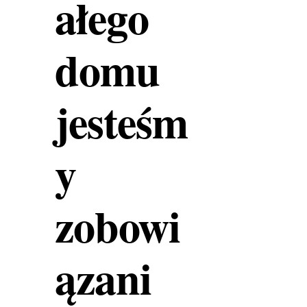
ałego
domu
jesteśm
y
zobowi
ązani