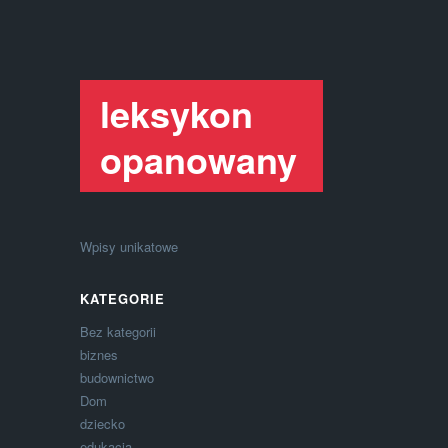
leksykon
opanowany
Wpisy unikatowe
KATEGORIE
Bez kategorii
biznes
budownictwo
Dom
dziecko
edukacja