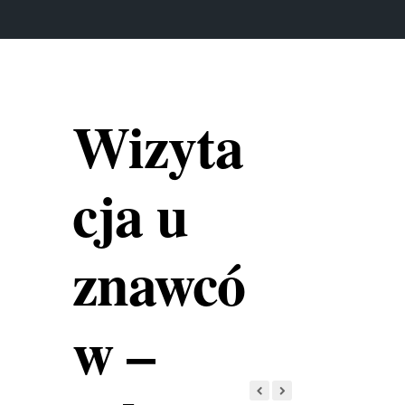
Wizyta
cja u
znawcó
w –