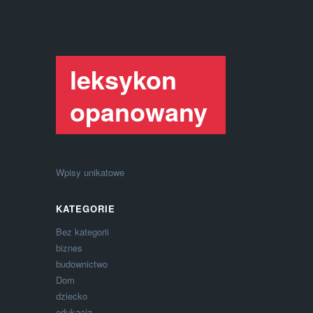
leksykon
opanowany
Wpisy unikatowe
KATEGORIE
Bez kategorii
biznes
budownictwo
Dom
dziecko
edukacja