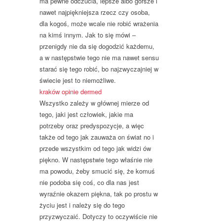
ma pewne odczucia, lepsze albo gorsze i
nawet najpiękniejsza rzecz czy osoba,
dla kogoś, może wcale nie robić wrażenia
na kimś innym. Jak to się mówi –
przenigdy nie da się dogodzić każdemu,
a w następstwie tego nie ma nawet sensu
starać się tego robić, bo najzwyczajniej w
świecie jest to niemożliwe.
kraków opinie dermed
Wszystko zależy w głównej mierze od
tego, jaki jest człowiek, jakie ma
potrzeby oraz predyspozycje, a więc
także od tego jak zauważa on świat no i
przede wszystkim od tego jak widzi ów
piękno. W następstwie tego właśnie nie
ma powodu, żeby smucić się, że komuś
nie podoba się coś, co dla nas jest
wyraźnie okazem piękna, tak po prostu w
życiu jest i należy się do tego
przyzwyczaić. Dotyczy to oczywiście nie