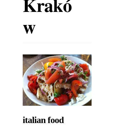
Krakó
w
italian food