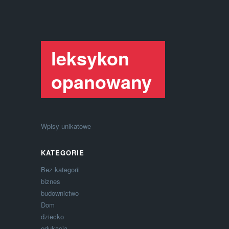
leksykon
opanowany
Wpisy unikatowe
KATEGORIE
Bez kategorii
biznes
budownictwo
Dom
dziecko
edukacja