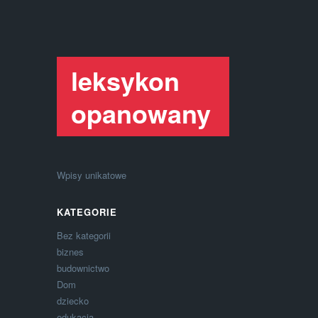
leksykon
opanowany
Wpisy unikatowe
KATEGORIE
Bez kategorii
biznes
budownictwo
Dom
dziecko
edukacja