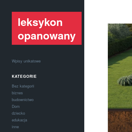
leksykon
opanowany
Wpisy unikatowe
KATEGORIE
Bez kategorii
biznes
budownictwo
Dom
dziecko
edukacja
inne