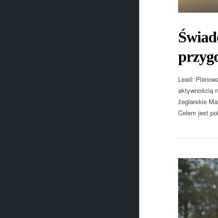
Świad
przyg
Lead: Planowa
aktywnością n
żeglarskie Ma
Celem jest po