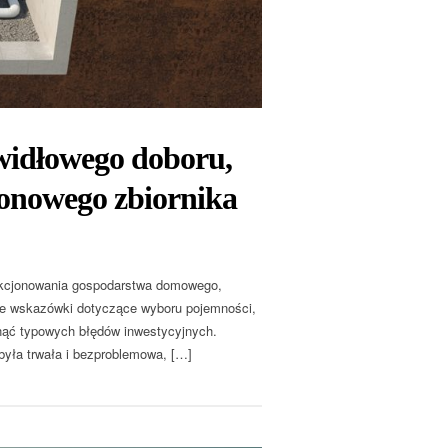
idłowego doboru,
tonowego zbiornika
kcjonowania gospodarstwa domowego,
ne wskazówki dotyczące wyboru pojemności,
knąć typowych błędów inwestycyjnych.
 była trwała i bezproblemowa, […]