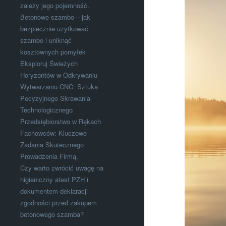
zależy jego pojemność.
Betonowe szambo – jak
bezpiecznie użytkować
szambo i uniknąć
kosztownych pomyłek
Eksploruj Świeżych
Horyzontów w Odkrywaniu
Wytwarzaniu CNC: Sztuka
Pecyzyjnego Skrawania
Technologicznego
Przedsiębiorstwo w Rękach
Fachowców: Kluczowe
Zadania Skutecznego
Prowadzenia Firmą.
Czy warto zwrócić uwagę na
higieniczny atest PZH i
dokumentem deklaracji
zgodności przed zakupem
betonowego szamba?