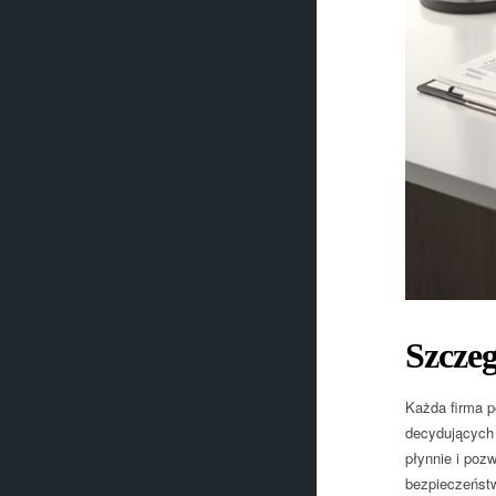
Szcze
Każda firma p
decydujących 
płynnie i poz
bezpieczeństw