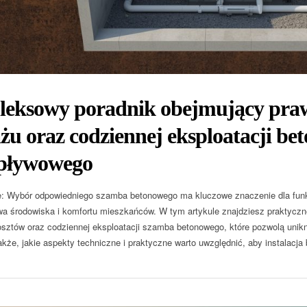
eksowy poradnik obejmujący praw
u oraz codziennej eksploatacji be
pływowego
: Wybór odpowiedniego szamba betonowego ma kluczowe znaczenie dla fun
a środowiska i komfortu mieszkańców. W tym artykule znajdziesz praktycz
osztów oraz codziennej eksploatacji szamba betonowego, które pozwolą uni
akże, jakie aspekty techniczne i praktyczne warto uwzględnić, aby instalacja