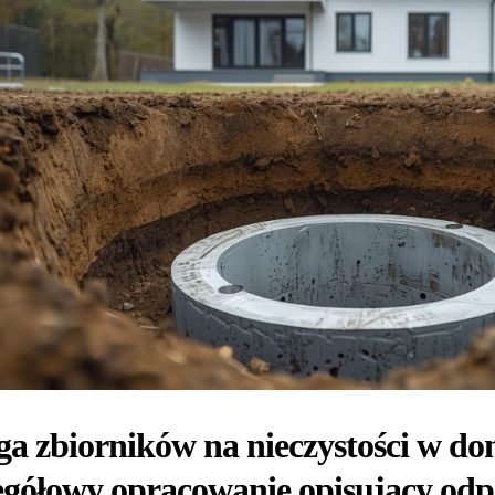
ga zbiorników na nieczystości w 
egółowy opracowanie opisujący od