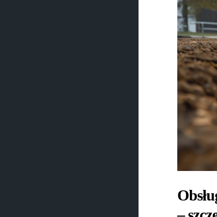
Obsłu
– szcz