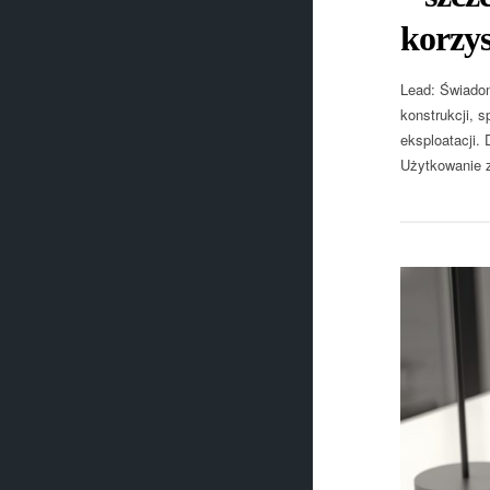
korzys
Lead: Świadom
konstrukcji, 
eksploatacji.
Użytkowanie z