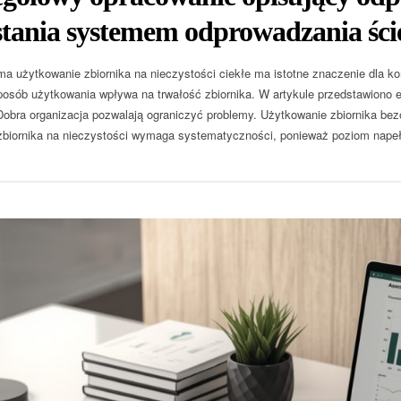
tania systemem odprowadzania ści
a użytkowanie zbiornika na nieczystości ciekłe ma istotne znaczenie dla k
sposób użytkowania wpływa na trwałość zbiornika. W artykule przedstawiono
 Dobra organizacja pozwalają ograniczyć problemy. Użytkowanie zbiornika 
biornika na nieczystości wymaga systematyczności, ponieważ poziom napełn