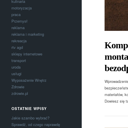
kulinaria
motoryzacja
praca
Przemysł
reklama
reklama i marketing
rekreacja
Kompl
rtv agd
sklepy internetowe
montaż
transport
bezod
uroda
usługi
Wyposażenie Wnętrz
Wprowadzenie
Zdrowie
bezpieczeństw
zdrowie.pl
materiałów, k
Dowiesz się t
OSTATNIE WPISY
Jakie szambo wybrać?
Sprawdź, od czego naprawdę