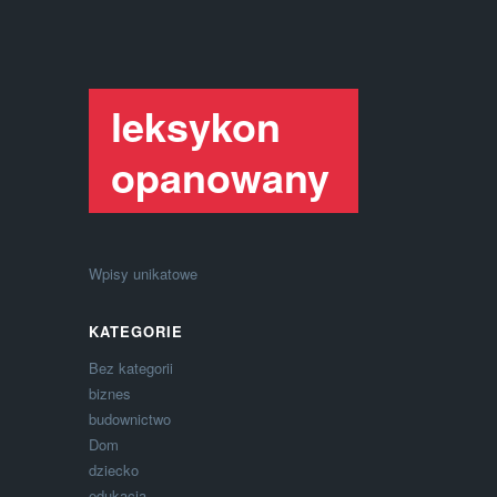
leksykon
opanowany
Wpisy unikatowe
KATEGORIE
Bez kategorii
biznes
budownictwo
Dom
dziecko
edukacja