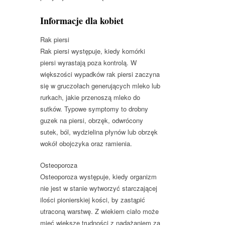
Informacje dla kobiet
Rak piersi
Rak piersi występuje, kiedy komórki
piersi wyrastają poza kontrolą. W
większości wypadków rak piersi zaczyna
się w gruczołach generujących mleko lub
rurkach, jakie przenoszą mleko do
sutków. Typowe symptomy to drobny
guzek na piersi, obrzęk, odwrócony
sutek, ból, wydzielina płynów lub obrzęk
wokół obojczyka oraz ramienia.
Osteoporoza
Osteoporoza występuje, kiedy organizm
nie jest w stanie wytworzyć starczającej
ilości pionierskiej kości, by zastąpić
utraconą warstwę. Z wiekiem ciało może
mieć większe trudności z nadążaniem za