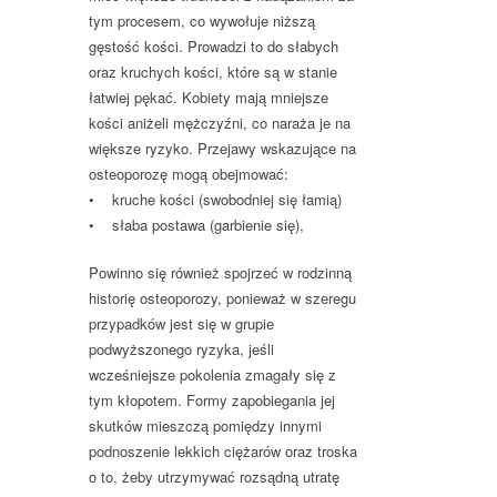
tym procesem, co wywołuje niższą
gęstość kości. Prowadzi to do słabych
oraz kruchych kości, które są w stanie
łatwiej pękać. Kobiety mają mniejsze
kości aniżeli mężczyźni, co naraża je na
większe ryzyko. Przejawy wskazujące na
osteoporozę mogą obejmować:
• kruche kości (swobodniej się łamią)
• słaba postawa (garbienie się),
Powinno się również spojrzeć w rodzinną
historię osteoporozy, ponieważ w szeregu
przypadków jest się w grupie
podwyższonego ryzyka, jeśli
wcześniejsze pokolenia zmagały się z
tym kłopotem. Formy zapobiegania jej
skutków mieszczą pomiędzy innymi
podnoszenie lekkich ciężarów oraz troska
o to, żeby utrzymywać rozsądną utratę