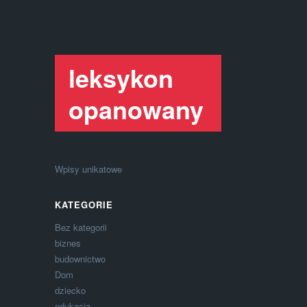
leksykon
opanowany
Wpisy unikatowe
KATEGORIE
Bez kategorii
biznes
budownictwo
Dom
dziecko
edukacja