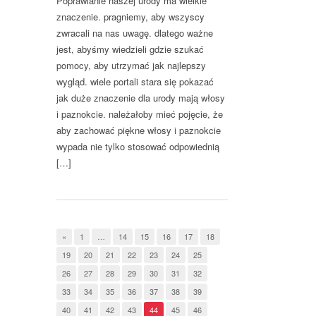
Poprawianie naszej urody ma wielkie
znaczenie. pragniemy, aby wszyscy
zwracali na nas uwagę. dlatego ważne
jest, abyśmy wiedzieli gdzie szukać
pomocy, aby utrzymać jak najlepszy
wygląd. wiele portali stara się pokazać
jak duże znaczenie dla urody mają włosy
i paznokcie. należałoby mieć pojęcie, że
aby zachować piękne włosy i paznokcie
wypada nie tylko stosować odpowiednią
[…]
«
1
…
14
15
16
17
18
19
20
21
22
23
24
25
26
27
28
29
30
31
32
33
34
35
36
37
38
39
40
41
42
43
44
45
46