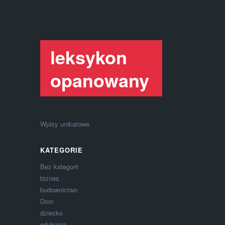
leksykon
opanowany
Wpisy unikatowe
KATEGORIE
Bez kategorii
biznes
budownictwo
Dom
dziecko
edukacja