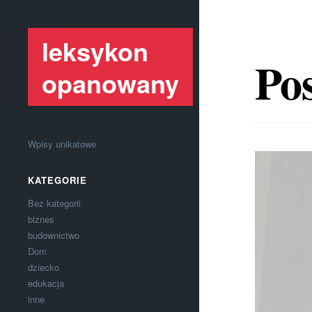
leksykon
Pos
opanowany
Wpisy unikatowe
KATEGORIE
Bez kategorii
biznes
budownictwo
Dom
dziecko
edukacja
inne