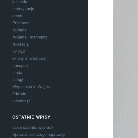
kulinaria
motoryzacja
praca
Przemysł
reklama
reklama i marketing
rekreacja
rtv agd
sklepy internetowe
transport
uroda
usługi
Wyposażenie Wnętrz
Zdrowie
zdrowie.pl
OSTATNIE WPISY
Jakie szambo wybrać?
Sprawdź, od czego naprawdę