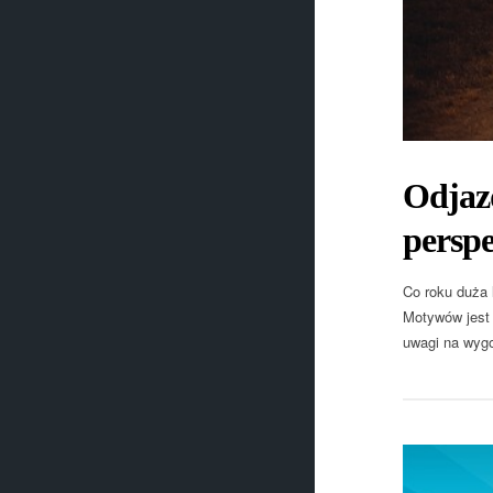
Odjaz
persp
Co roku duża 
Motywów jest 
uwagi na wygo