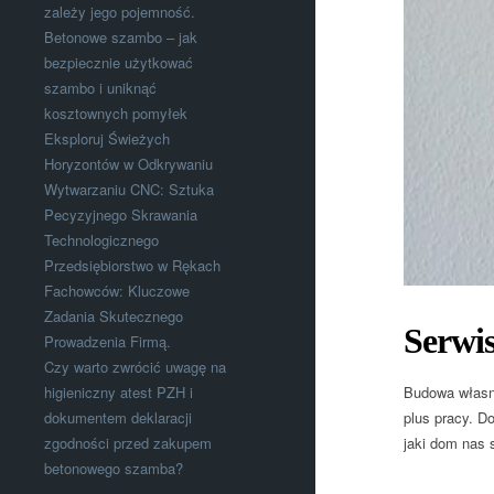
zależy jego pojemność.
Betonowe szambo – jak
bezpiecznie użytkować
szambo i uniknąć
kosztownych pomyłek
Eksploruj Świeżych
Horyzontów w Odkrywaniu
Wytwarzaniu CNC: Sztuka
Pecyzyjnego Skrawania
Technologicznego
Przedsiębiorstwo w Rękach
Fachowców: Kluczowe
Zadania Skutecznego
Serwi
Prowadzenia Firmą.
Czy warto zwrócić uwagę na
Budowa własn
higieniczny atest PZH i
plus pracy. D
dokumentem deklaracji
jaki dom nas 
zgodności przed zakupem
betonowego szamba?