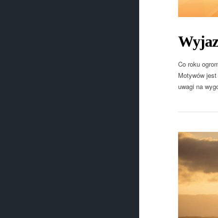
Wyjaz
Co roku ogrom
Motywów jest 
uwagi na wygo