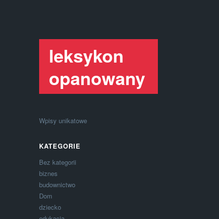
leksykon
opanowany
Wpisy unikatowe
KATEGORIE
Bez kategorii
biznes
budownictwo
Dom
dziecko
edukacja